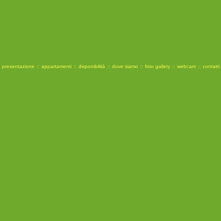
presentazione
::
appartamenti
::
disponibilità
::
dove siamo
::
foto gallery
::
webcam
::
contatti