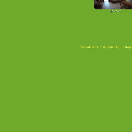
presentazione
::
appartamenti
::
dispo